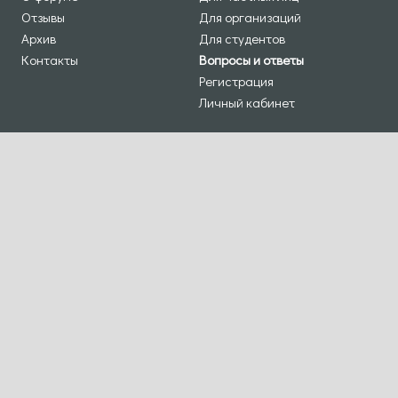
Отзывы
Для организаций
Архив
Для студентов
Контакты
Вопросы и ответы
Регистрация
Личный кабинет
ПРОГРАММА
МЫ В СОЦСЕТЯХ
Деловая программа
Мастер-классы
Восточный диалог
Инклюзивный диалог
КРАУДФАНДИНГ
ПОДПИШИТЕСЬ НА НАШУ РАССЫЛКУ
Пишите:
office@ic4ci.com