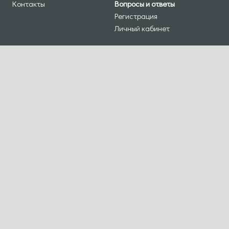
Контакты
Вопросы и ответы
Регистрация
Личный кабинет
ПРОГРАММА
МЫ В СОЦСЕТЯХ
Деловая программа
Мастер-классы
Восточный диалог
Инклюзивный диалог
КРАУДФАНДИНГ
ПОДПИШИТЕСЬ НА НАШУ РАССЫЛКУ
Пишите:
office@ic4ci.com
Организатор АНО «Международный центр «ДИАЛОГИ», 127473,